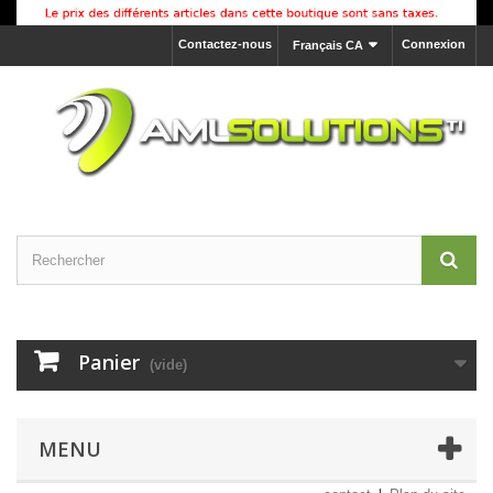
Contactez-nous
Connexion
Français CA
Panier
(vide)
MENU