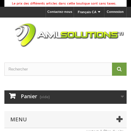
Contactez-nous
Connexion
Français CA
Panier
(vide)
MENU