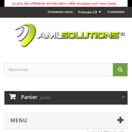
Contactez-nous
Connexion
Français CA
Panier
(vide)
MENU