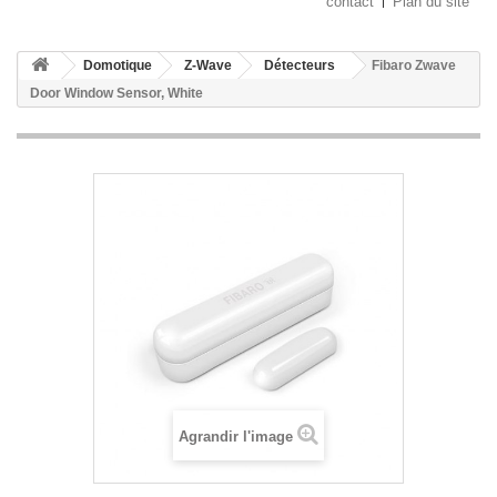
contact
Plan du site
Domotique
Z-Wave
Détecteurs
Fibaro Zwave
Door Window Sensor, White
Agrandir l'image