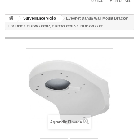
contact
Plan du site
Surveillance vidéo
Eyeonet Dahua Wall Mount Bracket
For Dome HDBWxxxxR, HDBWxxxxR-Z, HDBWxxxxE
Agrandir l'image