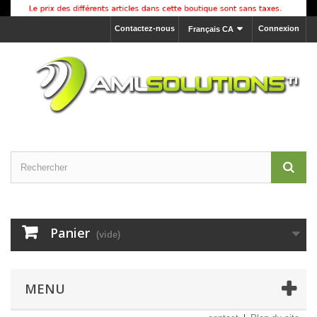
Contactez-nous
Connexion
Français CA
Panier
(vide)
MENU