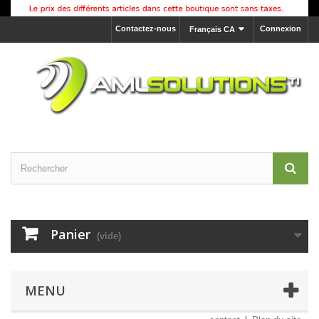
Contactez-nous
Connexion
Français CA
Panier
(vide)
MENU