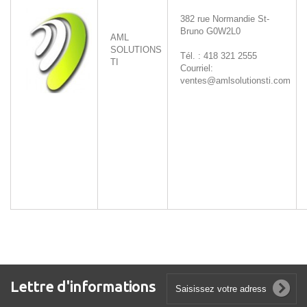
382 rue Normandie
St-
Bruno
G0W2L0
AML
SOLUTIONS
Tél. : 418 321 2555
TI
Courriel:
ventes@amlsolutionsti.com
Lettre d'informations