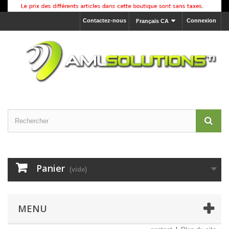
Contactez-nous
Connexion
Français CA
Panier
(vide)
MENU