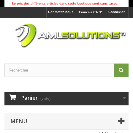
Contactez-nous
Connexion
Français CA
Panier
(vide)
MENU