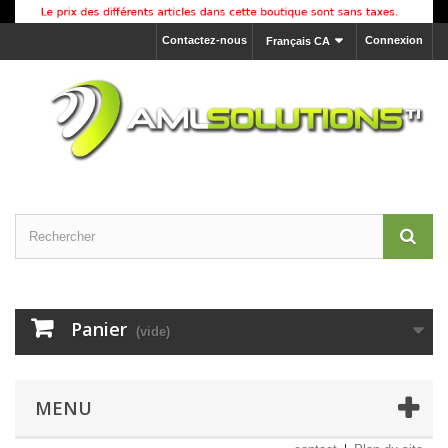
Contactez-nous
Connexion
Français CA
Panier
(vide)
MENU