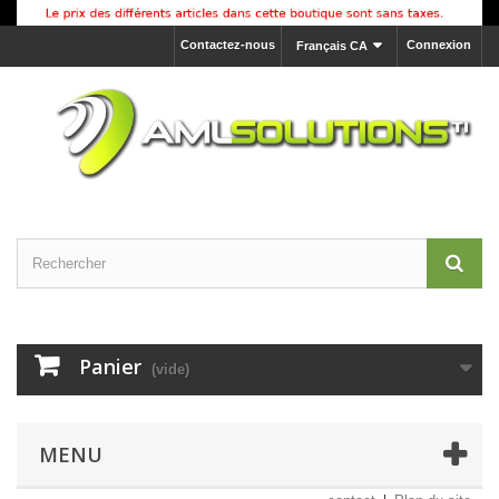
Contactez-nous
Connexion
Français CA
Panier
(vide)
MENU