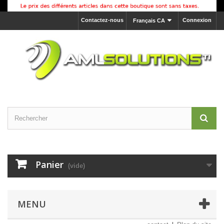
Contactez-nous
Connexion
Français CA
Panier
(vide)
MENU