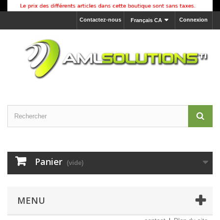
Contactez-nous
Connexion
Français CA
Panier
(vide)
MENU